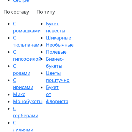
Сестре
По составу
По типу
С
Букет
ромашками
невесты
С
Шикарные
тюльпанами
Необычные
С
Полевые
гипсофилой
Бизнес-
С
букеты
розами
Цветы
С
поштучно
ирисами
Букет
Микс
от
Монобукеты
флориста
С
герберами
С
лилиями