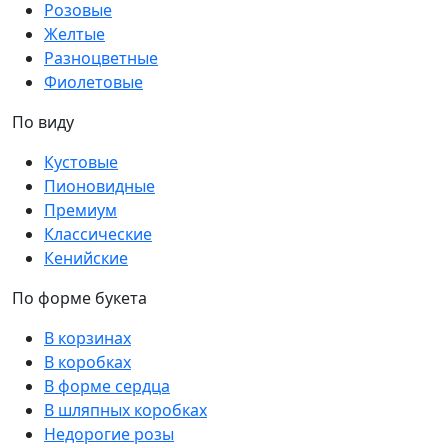
Розовые
Желтые
Разноцветные
Фиолетовые
По виду
Кустовые
Пионовидные
Премиум
Классические
Кенийские
По форме букета
В корзинах
В коробках
В форме сердца
В шляпных коробках
Недорогие розы