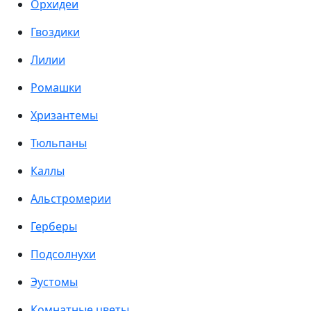
Орхидеи
Гвоздики
Лилии
Ромашки
Хризантемы
Тюльпаны
Каллы
Альстромерии
Герберы
Подсолнухи
Эустомы
Комнатные цветы