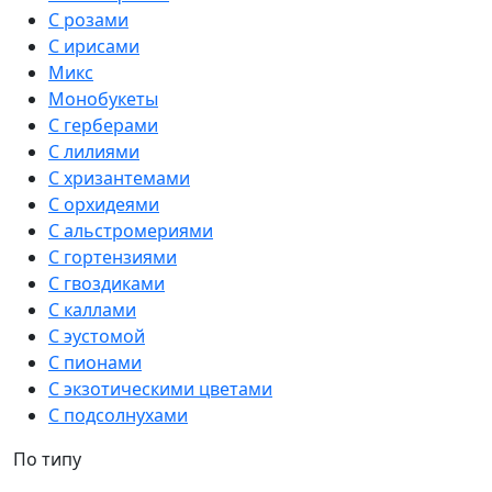
С розами
С ирисами
Микс
Монобукеты
С герберами
С лилиями
С хризантемами
С орхидеями
С альстромериями
С гортензиями
С гвоздиками
С каллами
С эустомой
С пионами
С экзотическими цветами
С подсолнухами
По типу