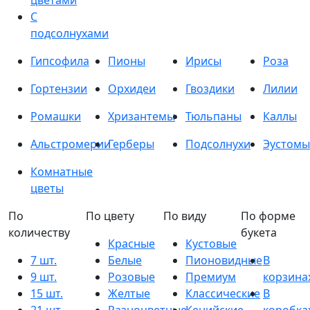
цветами
С
подсолнухами
Гипсофила
Пионы
Ирисы
Роза
Гортензии
Орхидеи
Гвоздики
Лилии
Ромашки
Хризантемы
Тюльпаны
Каллы
Альстромерии
Герберы
Подсолнухи
Эустомы
Комнатные
цветы
По
По цвету
По виду
По форме
количеству
букета
Красные
Кустовые
7 шт.
Белые
Пионовидные
В
9 шт.
Розовые
Премиум
корзина
15 шт.
Желтые
Классические
В