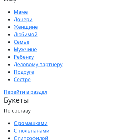
Маме
Дочери
Женщине
Любимой
Семье
Мужчине
Ребенку
Деловому партнеру
Подруге
Сестре
Перейти в раздел
Букеты
По составу
С ромашками
С тюльпанами
С гипсофилой