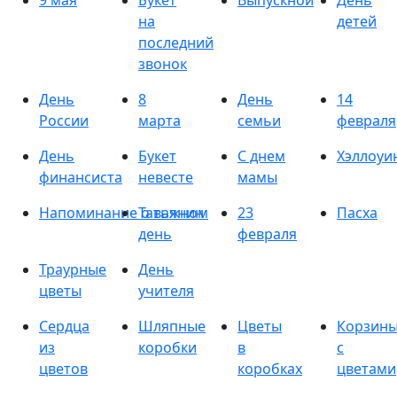
9 мая
Букет
Выпускной
День
на
детей
последний
звонок
День
8
День
14
России
марта
семьи
февраля
День
Букет
С днем
Хэллоуи
финансиста
невесте
мамы
Напоминание о важном
Татьянин
23
Пасха
день
февраля
Траурные
День
цветы
учителя
Сердца
Шляпные
Цветы
Корзин
из
коробки
в
с
цветов
коробках
цветами