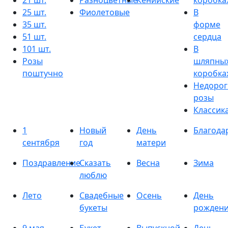
21 шт.
Разноцветные
Кенийские
коробка
25 шт.
Фиолетовые
В
35 шт.
форме
51 шт.
сердца
101 шт.
В
Розы
шляпны
поштучно
коробка
Недорог
розы
Классик
1
Новый
День
Благода
сентября
год
матери
Поздравление
Сказать
Весна
Зима
люблю
Лето
Свадебные
Осень
День
букеты
рожден