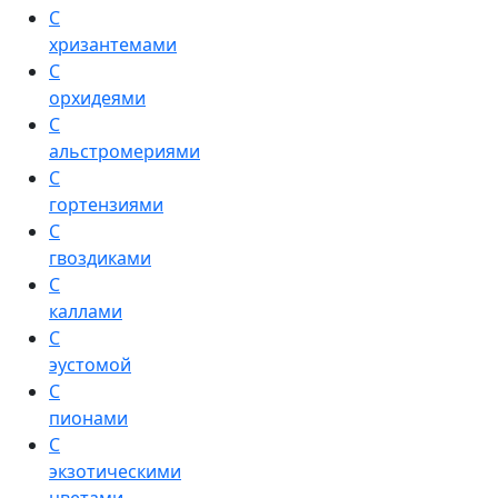
С
хризантемами
С
орхидеями
С
альстромериями
С
гортензиями
С
гвоздиками
С
каллами
С
эустомой
С
пионами
С
экзотическими