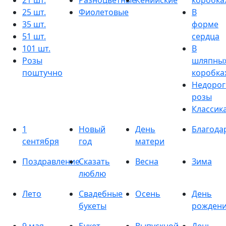
21 шт.
Разноцветные
Кенийские
коробка
25 шт.
Фиолетовые
В
35 шт.
форме
51 шт.
сердца
101 шт.
В
Розы
шляпны
поштучно
коробка
Недорог
розы
Классик
1
Новый
День
Благода
сентября
год
матери
Поздравление
Сказать
Весна
Зима
люблю
Лето
Свадебные
Осень
День
букеты
рожден