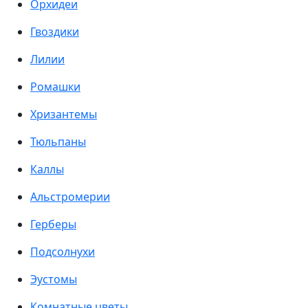
Орхидеи
Гвоздики
Лилии
Ромашки
Хризантемы
Тюльпаны
Каллы
Альстромерии
Герберы
Подсолнухи
Эустомы
Комнатные цветы