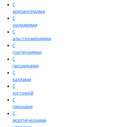
С
хризантемами
С
орхидеями
С
альстромериями
С
гортензиями
С
гвоздиками
С
каллами
С
эустомой
С
пионами
С
экзотическими