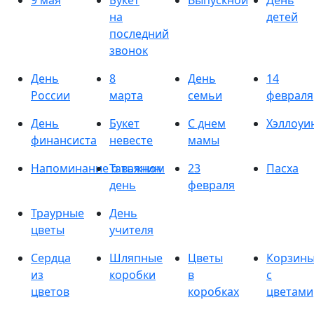
9 мая
Букет
Выпускной
День
на
детей
последний
звонок
День
8
День
14
России
марта
семьи
февраля
День
Букет
С днем
Хэллоуи
финансиста
невесте
мамы
Напоминание о важном
Татьянин
23
Пасха
день
февраля
Траурные
День
цветы
учителя
Сердца
Шляпные
Цветы
Корзин
из
коробки
в
с
цветов
коробках
цветами