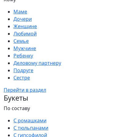
Маме
Дочери
Женщине
Любимой
Семье
Мужчине
Ребенку
Деловому партнеру
Подруге
Сестре
Перейти в раздел
Букеты
По составу
С ромашками
С тюльпанами
С гипсофилой