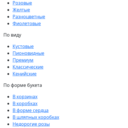
Розовые
Желтые
Разноцветные
Фиолетовые
По виду
Кустовые
Пионовидные
Премиум
Классические
Кенийские
По форме букета
В корзинах
В коробках
В форме сердца
В шляпных коробках
Недорогие розы