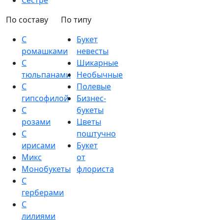
Сестре
По составу
По типу
С
Букет
ромашками
невесты
С
Шикарные
тюльпанами
Необычные
С
Полевые
гипсофилой
Бизнес-
С
букеты
розами
Цветы
С
поштучно
ирисами
Букет
Микс
от
Монобукеты
флориста
С
герберами
С
лилиями