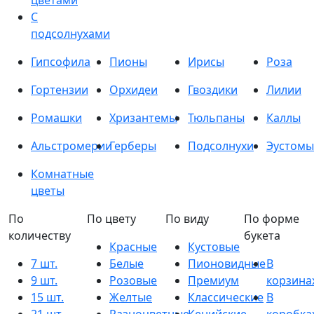
цветами
С
подсолнухами
Гипсофила
Пионы
Ирисы
Роза
Гортензии
Орхидеи
Гвоздики
Лилии
Ромашки
Хризантемы
Тюльпаны
Каллы
Альстромерии
Герберы
Подсолнухи
Эустомы
Комнатные
цветы
По
По цвету
По виду
По форме
количеству
букета
Красные
Кустовые
7 шт.
Белые
Пионовидные
В
9 шт.
Розовые
Премиум
корзина
15 шт.
Желтые
Классические
В