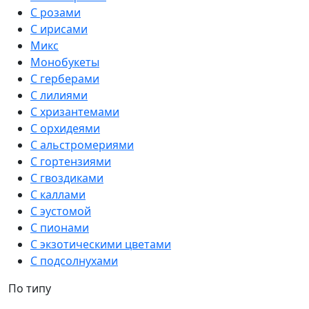
С розами
С ирисами
Микс
Монобукеты
С герберами
С лилиями
С хризантемами
С орхидеями
С альстромериями
С гортензиями
С гвоздиками
С каллами
С эустомой
С пионами
С экзотическими цветами
С подсолнухами
По типу